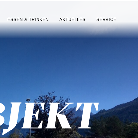
ESSEN & TRINKEN
AKTUELLES
SERVICE
JEKT
JEKT
JEKT
JEKT
JEKT
JEKT